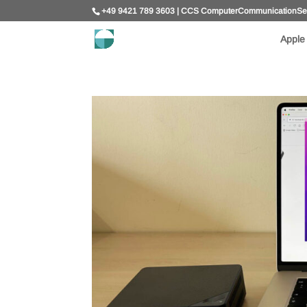
+49 9421 789 3603 | CCS ComputerCommunicationServi
Apple